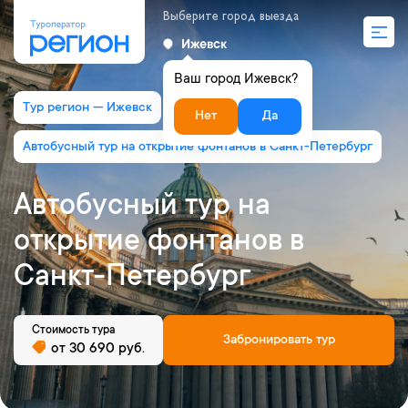
Выберите город выезда
Ижевск
Ваш город Ижевск?
Тур регион — Ижевск
Нет
Да
Автобусный тур на открытие фонтанов в Санкт-Петербург
Автобусный тур на
открытие фонтанов в
Санкт-Петербург
Стоимость тура
Забронировать тур
от 30 690 руб.